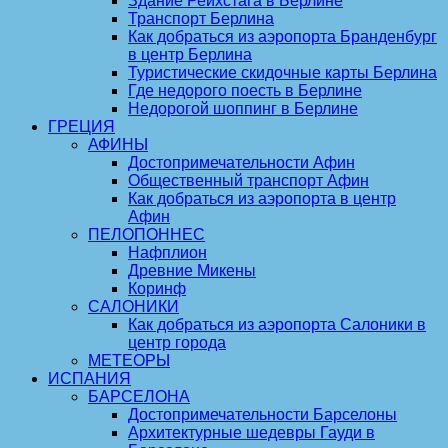
Здание Рейхстага в Берлине
Транспорт Берлина
Как добраться из аэропорта Бранденбург
в центр Берлина
Туристические скидочные карты Берлина
Где недорого поесть в Берлине
Недорогой шоппинг в Берлине
ГРЕЦИЯ
АФИНЫ
Достопримечательности Афин
Общественный транспорт Афин
Как добраться из аэропорта в центр
Афин
ПЕЛОПОННЕС
Нафплион
Древние Микены
Коринф
САЛОНИКИ
Как добраться из аэропорта Салоники в
центр города
МЕТЕОРЫ
ИСПАНИЯ
БАРСЕЛОНА
Достопримечательности Барселоны
Архитектурные шедевры Гауди в