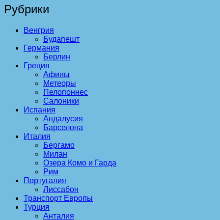
Рубрики
Венгрия
Будапешт
Германия
Берлин
Греция
Афины
Метеоры
Пелопоннес
Салоники
Испания
Андалусия
Барселона
Италия
Бергамо
Милан
Озера Комо и Гарда
Рим
Португалия
Лиссабон
Транспорт Европы
Турция
Анталия