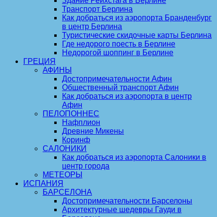
Здание Рейхстага в Берлине
Транспорт Берлина
Как добраться из аэропорта Бранденбург
в центр Берлина
Туристические скидочные карты Берлина
Где недорого поесть в Берлине
Недорогой шоппинг в Берлине
ГРЕЦИЯ
АФИНЫ
Достопримечательности Афин
Общественный транспорт Афин
Как добраться из аэропорта в центр
Афин
ПЕЛОПОННЕС
Нафплион
Древние Микены
Коринф
САЛОНИКИ
Как добраться из аэропорта Салоники в
центр города
МЕТЕОРЫ
ИСПАНИЯ
БАРСЕЛОНА
Достопримечательности Барселоны
Архитектурные шедевры Гауди в