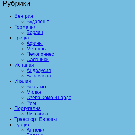
Рубрики
Венгрия
Будапешт
Германия
Берлин
Греция
Афины
Метеоры
Пелопоннес
Салоники
Испания
Андалусия
Барселона
Италия
Бергамо
Милан
Озера Комо и Гарда
Рим
Португалия
Лиссабон
Транспорт Европы
Турция
Анталия