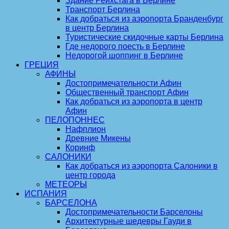
Здание Рейхстага в Берлине
Транспорт Берлина
Как добраться из аэропорта Бранденбург
в центр Берлина
Туристические скидочные карты Берлина
Где недорого поесть в Берлине
Недорогой шоппинг в Берлине
ГРЕЦИЯ
АФИНЫ
Достопримечательности Афин
Общественный транспорт Афин
Как добраться из аэропорта в центр
Афин
ПЕЛОПОННЕС
Нафплион
Древние Микены
Коринф
САЛОНИКИ
Как добраться из аэропорта Салоники в
центр города
МЕТЕОРЫ
ИСПАНИЯ
БАРСЕЛОНА
Достопримечательности Барселоны
Архитектурные шедевры Гауди в