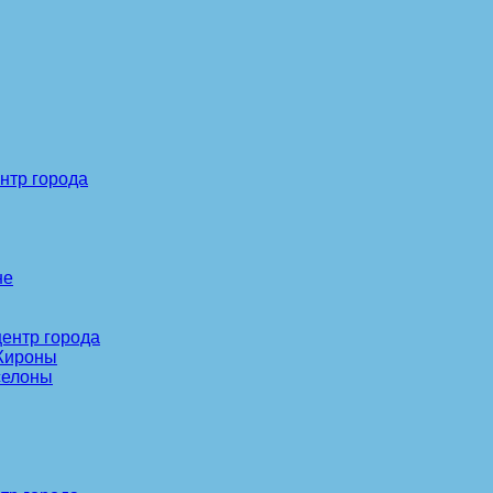
нтр города
не
центр города
 Жироны
селоны