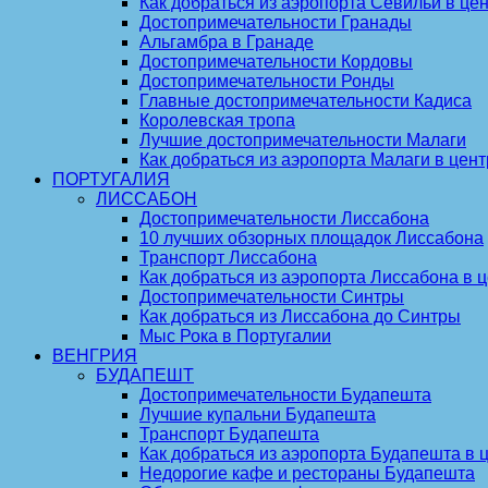
Как добраться из аэропорта Севильи в цен
Достопримечательности Гранады
Альгамбра в Гранаде
Достопримечательности Кордовы
Достопримечательности Ронды
Главные достопримечательности Кадиса
Королевская тропа
Лучшие достопримечательности Малаги
Как добраться из аэропорта Малаги в цент
ПОРТУГАЛИЯ
ЛИССАБОН
Достопримечательности Лиссабона
10 лучших обзорных площадок Лиссабона
Транспорт Лиссабона
Как добраться из аэропорта Лиссабона в ц
Достопримечательности Синтры
Как добраться из Лиссабона до Синтры
Мыс Рока в Португалии
ВЕНГРИЯ
БУДАПЕШТ
Достопримечательности Будапешта
Лучшие купальни Будапешта
Транспорт Будапешта
Как добраться из аэропорта Будапешта в 
Недорогие кафе и рестораны Будапешта