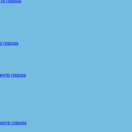
тр города
р города
ентр города
центр города