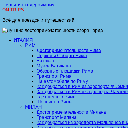
Перейти к содержимому
ON TRIPS
Всё для поездок и путешествий
ИТАЛИЯ
РИМ
Достопримечательности Рима
Церкви и Соборы Рима
Ватикан
Музеи Ватикана
Обзорные площадки Рима
Транспорт Рима
На автомобиле по Риму
Как добраться в Рим из аэропорта Фьюми
Как добраться в Рим из аэропорта Чампин
Где поесть в Риме
Шоппинг в Риме
МИЛАН
Достопримечательности Милана
Транспорт Милана
Как добраться из аэропорта Мальпенса в 
Как добраться из аэропорта Бергамо в Ми