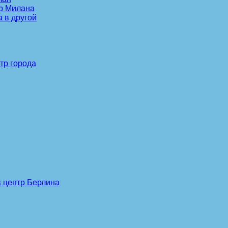
тр Милана
 в другой
тр города
в центр Берлина