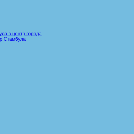
ула в центр города
тр Стамбула