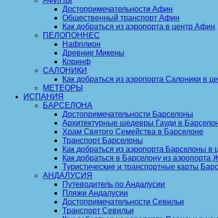
АФИНЫ
Достопримечательности Афин
Общественный транспорт Афин
Как добраться из аэропорта в центр Афин
ПЕЛОПОННЕС
Нафплион
Древние Микены
Коринф
САЛОНИКИ
Как добраться из аэропорта Салоники в це
МЕТЕОРЫ
ИСПАНИЯ
БАРСЕЛОНА
Достопримечательности Барселоны
Архитектурные шедевры Гауди в Барсело
Храм Святого Семейства в Барселоне
Транспорт Барселоны
Как добраться из аэропорта Барселоны в 
Как добраться в Барселону из аэропорта
Туристические и транспортные карты Бар
АНДАЛУСИЯ
Путеводитель по Андалусии
Пляжи Андалусии
Достопримечательности Севильи
Транспорт Севильи