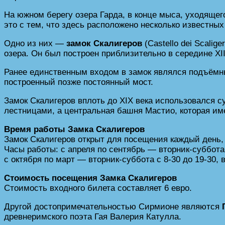
На южном берегу озера Гарда, в конце мыса, уходяще
это с тем, что здесь расположено несколько известны
Одно из них —
замок Скалигеров
(Castello dei Scal
озера. Он был построен приблизительно в середине XI
Ранее единственным входом в замок являлся подъёмны
построенный позже постоянный мост.
Замок Скалигеров вплоть до XIX века использовался 
лестницами, а центральная башня Мастио, которая име
Время работы Замка Скалигеров
Замок Скалигеров открыт для посещения каждый день,
Часы работы: с апреля по сентябрь — вторник-суббота с
с октября по март — вторник-суббота с 8-30 до 19-30, 
Стоимость посещения Замка Скалигеров
Стоимость входного билета составляет 6 евро.
Другой достопримечательностью Сирмионе являются
древнеримского поэта Гая Валерия Катулла.