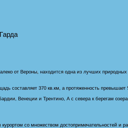
Гарда
далеко от Вероны, находится одна из лучших природн
адь составляет 370 кв.км, а протяженность превышает 
бардии, Венеции и Трентино, А с севера к берегам озер
 курортом со множеством достопримечательностей и р