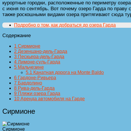
курортные городки, расположенные по периметру озера
с июня по сентябрь. Вот почему озеро Гарда по праву
также роскошными видами озера притягивают сюда тури
Подробно о том, как добраться до озера Гарда
Содержание
1
Сирмионе
2
Дезенцано-дель-Гарда
3
Пескьера-дель-Гарда
4
Лимоне-суль-Гарда
5
Мальчезине
5.1
Канатная дорога на Monte Baldo
6
Гардоне-Ривьера
7
Бардолино
8
Рива-дель-Гарда
9
Пляжи озера Гарда
10
Аренда автомобиля на Гарде
Сирмионе
Сирмионе